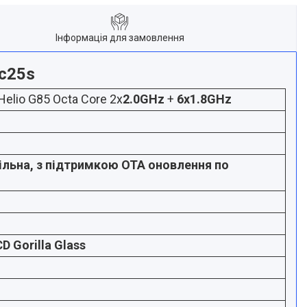
Інформація для замовлення
 c25s
elio G85 Octa Core 2x
2.0
GHz
+
6x
1
.8
GHz
ільна, з підтримкою ОТА оновлення по
CD Gorilla Glass