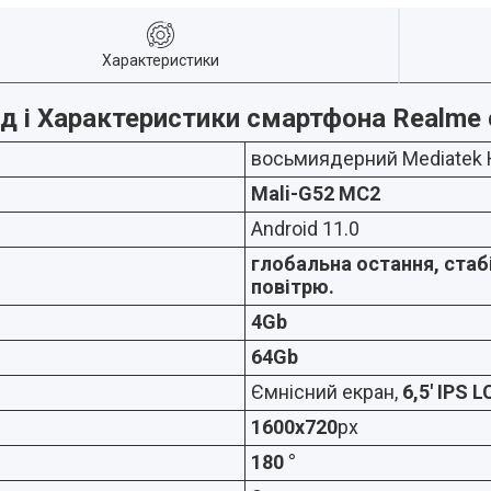
Характеристики
д і Характеристики смартфона Realme
восьмиядерний Mediatek H
Mali-G52 MC2
Android 11.0
глобальна остання, стаб
повітрю.
4Gb
64Gb
Ємнісний екран,
6,5' IPS L
1600x720
px
180 °