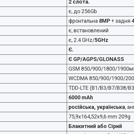
2 слота.
є, до 256Gb
фронтальна
8MP
+ задня
є, встановлений
є, 2.4 GHz/
5GHz
Є.
Є GP/AGPS/GLONASS
GSM 850/900/1800/1900мГ
WCDMA 850/900/1900/200
TDD-LTE (B1/B3/B7/B38/B
6000 mAh
російська, українська
, ан
75,9х164,52х9,6 mm 209g
Блакитний або Сірий