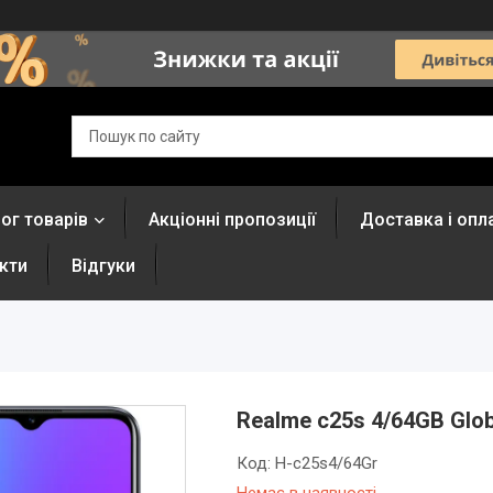
ог товарів
Акціонні пропозиції
Доставка і опл
кти
Відгуки
Realme c25s 4/64GB Globa
Код:
H-c25s4/64Gr