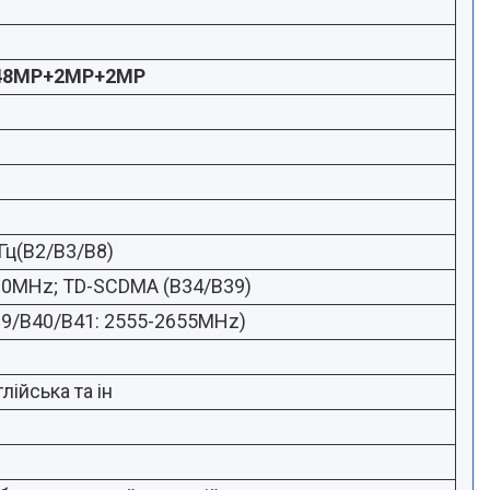
48
MP+2MP+2
MP
ц(B2/B3/B8)
0MHz; TD-SCDMA (B34/B39)
39/B40/B41: 2555-2655MHz)
глійська та ін