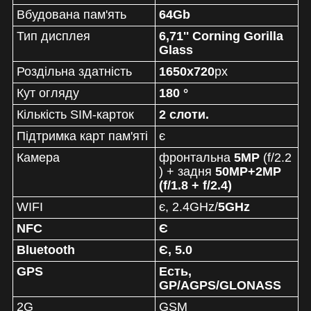
Вбудована пам'ять
64Gb
Тип дисплея
6,71'' Corning Gorilla
Glass
Роздільна здатність
1650x720
px
Кут огляду
180 °
Кількість SIM-карток
2 слоти.
Підтримка карт пам'яті
є
Камера
фронтальна
5
MP
(f/2.2
) + задня
50MP+2MP
(f/1.8 + f/2.4)
WIFI
є, 2.4GHz/
5GHz
NFC
Є
Bluetooth
Є, 5.0
GPS
Есть,
GP/AGPS/GLONASS
2G
GSM