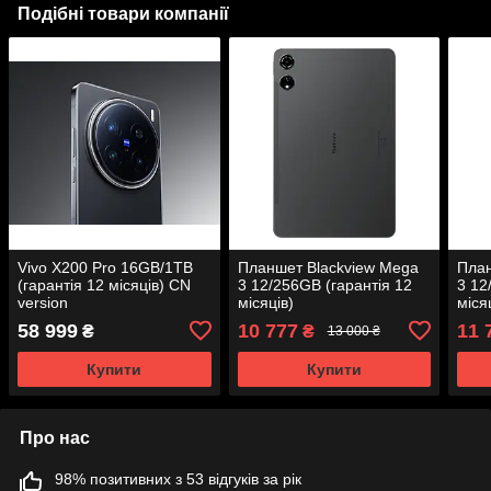
Подібні товари компанії
Vivo X200 Pro 16GB/1TB
Планшет Blackview Mega
План
(гарантія 12 місяців) CN
3 12/256GB (гарантія 12
3 12
version
місяців)
міся
58 999
10 777
11 
₴
₴
13 000 ₴
Купити
Купити
Про нас
98% позитивних з 53 відгуків за рік