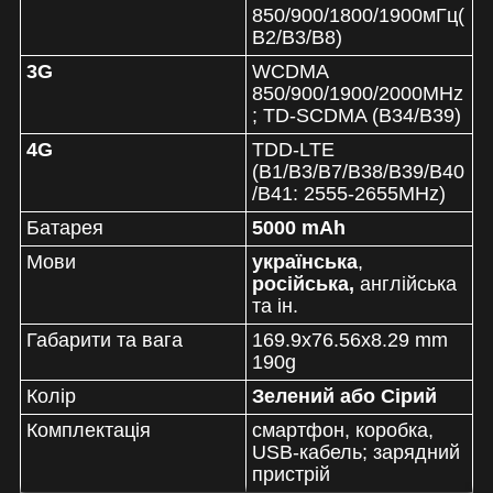
850/900/1800/1900мГц(
B2/B3/B8)
3G
WCDMA
850/900/1900/2000MHz
; TD-SCDMA (B34/B39)
4G
TDD-LTE
(B1/B3/B7/B38/B39/B40
/B41: 2555-2655MHz)
Батарея
5000 mAh
Мови
українська
,
російська,
англійська
та ін.
Габарити та вага
169.9x76.56x8.29
mm
190
g
Колір
Зелений або Сірий
Комплектація
смартфон, коробка,
USB-кабель; зарядний
пристрій