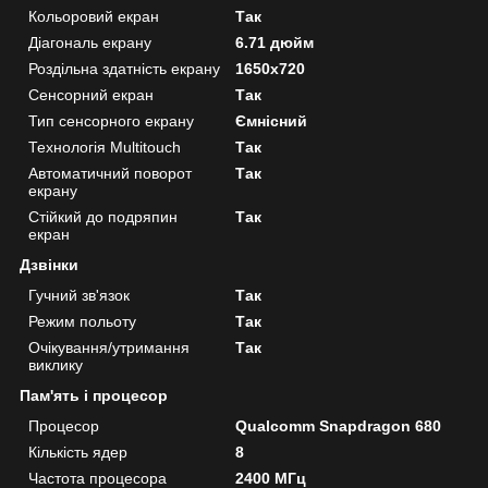
Кольоровий екран
Так
Діагональ екрану
6.71 дюйм
Роздільна здатність екрану
1650x720
Сенсорний екран
Так
Тип сенсорного екрану
Ємнісний
Технологія Multitouch
Так
Автоматичний поворот
Так
екрану
Стійкий до подряпин
Так
екран
Дзвінки
Гучний зв'язок
Так
Режим польоту
Так
Очікування/утримання
Так
виклику
Пам'ять і процесор
Процесор
Qualcomm Snapdragon 680
Кількість ядер
8
Частота процесора
2400 МГц