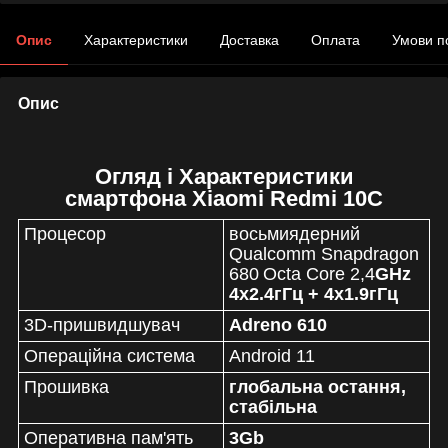
Опис
Характеристики
Доставка
Оплата
Умови п
Опис
Огляд і Характеристики
смартфона Xiaomi Redmi 10С
Процесор
восьмиядерний
Qualcomm Snapdragon
680
Octa Core 2,4
GHz
4x2.4гГц + 4x1.9гГц
3D-пришвидшувач
Adreno 610
Операційна система
Android 11
Прошивка
глобальна остання,
стабільна
Оперативна пам'ять
3Gb