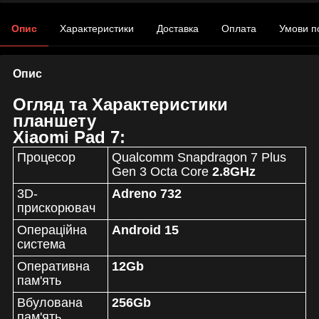
Опис
Характеристики
Доставка
Оплата
Умови п
Опис
Огляд та Характеристики
планшету
Xiaomi Pad 7:
Процесор
Qualcomm Snapdragon 7 Plus
Gen 3 Octa Core
2.8GHz
3D-
Adreno 732
прискорювач
Операційна
Android 15
система
Оперативна
12Gb
пам'ять
Вбулована
256Gb
пам'ять