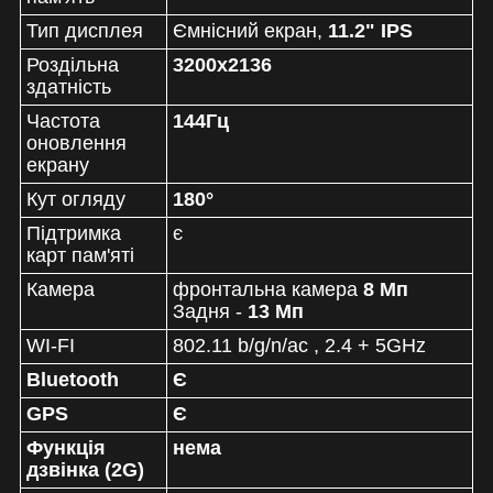
Тип дисплея
Ємнісний екран,
11
.2" IPS
Роздільна
3200x2136
здатність
Частота
144Гц
оновлення
екрану
Кут огляду
180°
Підтримка
є
карт пам'яті
Камера
фронтальна камера
8 Мп
Задня -
13 Мп
WI-FI
802.11 b/g/n/ac , 2.4 + 5GHz
Bluetooth
Є
GPS
Є
Функція
нема
дзвінка (2G)