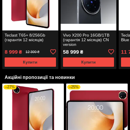
Teclast T65+ 8/256Gb
Vivo X200 Pro 16GB/1TB
Tecl
(гарантія 12 місяців)
(гарантія 12 місяців) CN
Blue
version
8 999
58 999
11 
₴
₴
12 300 ₴
Купити
Купити
Акційні пропозиції та новинки
–27%
–25%