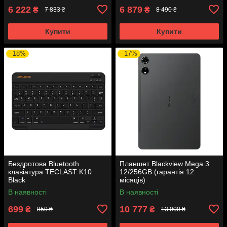
6 222
6 879
₴
₴
7 833 ₴
8 490 ₴
Купити
Купити
–18%
–17%
Бездротова Bluetooth
Планшет Blackview Mega 3
клавіатура TECLAST K10
12/256GB (гарантія 12
Black
місяців)
В наявності
В наявності
699
10 777
₴
₴
850 ₴
13 000 ₴