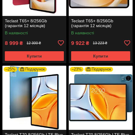
Teclast T65+ 8/256Gb
Teclast T65+ 8/256Gb
(гарантія 12 місяців)
(гарантія 12 місяців)
В наявності
В наявності
8 999
9 922
₴
₴
12 300 ₴
13 223 ₴
Купити
Купити
–25%
Подарунок
–23%
Подарунок
Teclast T70 8/256Gb LTE Blue
Teclast T70 8/256Gb LTE Blue