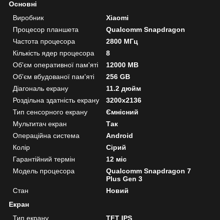
Основні
Виробник
Xiaomi
Процесор планшета
Qualcomm Snapdragon
Частота процесора
2800 МГц
Кількість ядер процесора
8
Об'єм оперативної пам'яті
12000 MB
Об'єм вбудованої пам'яті
256 GB
Діагональ екрану
11.2 дюйм
Роздільна здатність екрану
3200x2136
Тип сенсорного екрану
Ємнісний
Мультитач екран
Так
Операційна система
Android
Колір
Сірий
Гарантійний термін
12 міс
Модель процесора
Qualcomm Snapdragon 7
Plus Gen 3
Стан
Новий
Екран
Тип екрану
TFT IPS