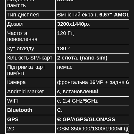
пам'ять
Тип дисплея
Ємнісний екран,
6,67" AMOLED
Дозвіл
3200x1440
px
Частота
120 Гц
поновлення
Кут огляду
180 °
Кількість SIM-карт
2 слота. (nano-sim)
Підтримка карт
немає
пам'яті
Камера
фронтальна
16
MP + задня
64
Android Market
є, встановлений
WIFI
є, 2.4 GHz/
5GHz
Bluetooth
Є.
GPS
Є GP/AGPS/GLONASS
2G
GSM 850/900/1800/1900мГц(B2