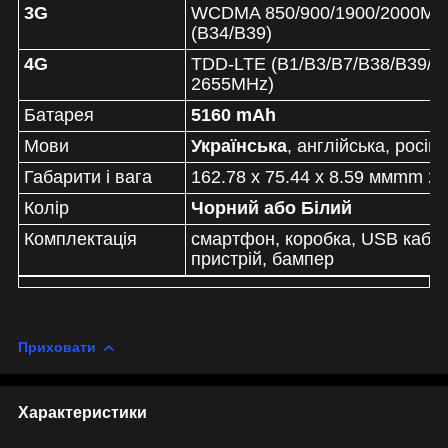
3G
WCDMA 850/900/1900/2000MH
(B34/B39)
4G
TDD-LTE (B1/B3/B7/B38/B39/B4
2655MHz)
Батарея
5160 mAh
Мови
Українська
, англійська, російс
Габарити і вага
162.78 x 75.44 x 8.59 ммmm 2
Колір
Чорний або Білий
Комплектація
смартфон, коробка, USB кабе
пристрій, бампер
Приховати
Характеристики