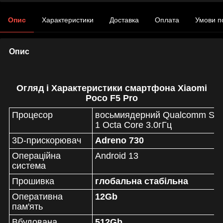
Опис
Характеристики
Доставка
Оплата
Умови п
Опис
Огляд і
Характеристики смартфона
Xiaomi
Poco F5 Pro
Процесор
восьмиядерний
Qualcomm Sna
1 Octa Core 3.0гГц
3D-прискорювач
Adreno 730
Операційна
Android 13
система
Прошивка
глобальна стабільна
Оперативна
12Gb
пам'ять
Вбудована
512Gb