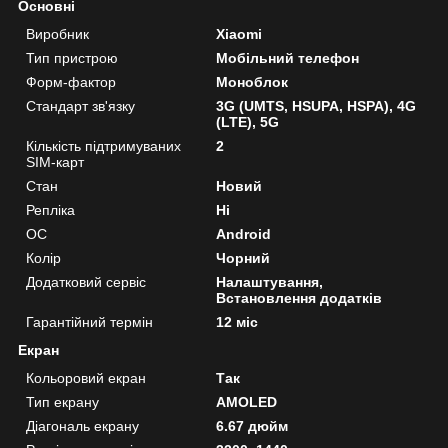
Основні
Виробник
Xiaomi
Тип пристрою
Мобільний телефон
Форм-фактор
Моноблок
Стандарт зв'язку
3G (UMTS, HSUPA, HSPA), 4G
(LTE), 5G
Кількість підтримуваних
2
SIM-карт
Стан
Новий
Репліка
Ні
ОС
Android
Колір
Чорний
Додатковий сервіс
Налаштування,
Встановлення додатків
Гарантійний термін
12 міс
Екран
Кольоровий екран
Так
Тип екрану
AMOLED
Діагональ екрану
6.67 дюйм