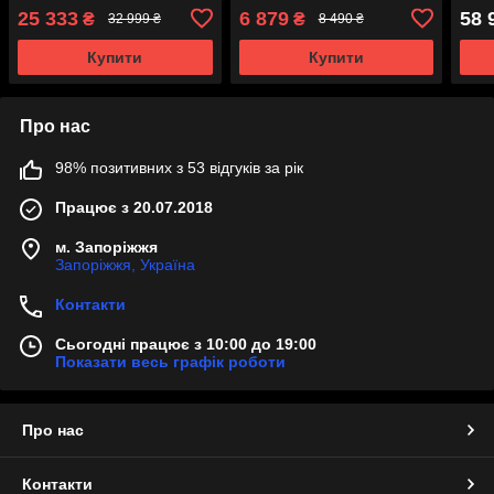
(гарантія 12 місяців)
місяців)
25 333
6 879
58 
₴
₴
32 999 ₴
8 490 ₴
Купити
Купити
Про нас
98% позитивних з 53 відгуків за рік
Працює з 20.07.2018
м. Запоріжжя
Запоріжжя, Україна
Контакти
Сьогодні працює з 10:00 до 19:00
Показати весь графік роботи
Про нас
Контакти