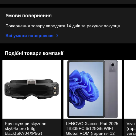
Умови повернення
Повернення товару впродовж 14 днів за рахунок покупця
Всі умови повернення
Подібні товари компанії
Fpv окуляри skyzone
LENOVO Xiaoxin Pad 2025
Vivo
sky04x pro 5.8g
TB335FC 6/128GB WIFI
(гар
black(SKY04XP5G)
Global ROM (гарантія 12
vers