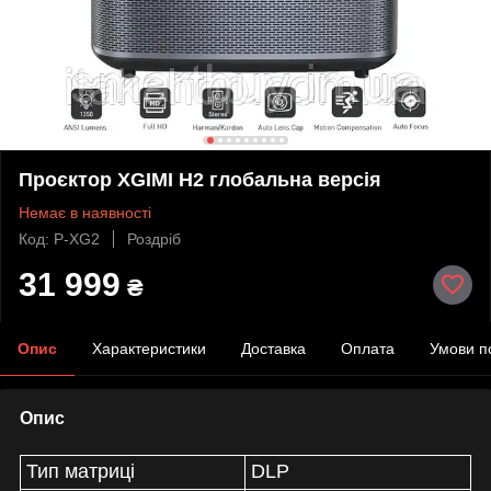
Проєктор XGIMI H2 глобальна версія
Немає в наявності
Код: P-XG2
Роздріб
31 999
₴
Опис
Характеристики
Доставка
Оплата
Умови п
Опис
Тип матриці
DLP