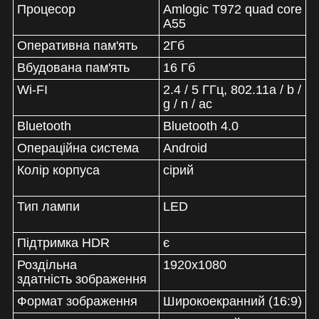
Процесор
Amlogic T972 quad core
A55
Оперативна пам'ять
2Гб
Вбудована пам'ять
16 Гб
Wi-FI
2.4 / 5 ГГц, 802.11a / b /
g / n / ac
Bluetooth
Bluetooth 4.0
Операційна система
Android
Колір корпуса
сірий
Тип лампи
LED
Підтримка HDR
є
Роздільна
1920x1080
здатність зображення
Формат зображення
Широкоекранний (16:9)