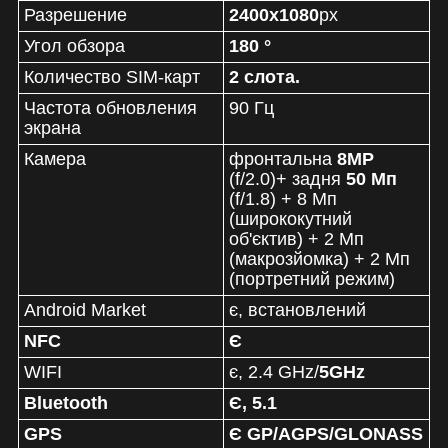
Разрешение
2400x1080
px
Угол обзора
180 °
Количество SIM-карт
2 слота.
Частота обновления
90 Гц
экрана
Камера
фронтальна
8
MP
(f/2.0)+ задня
50 Мп
(f/1.8) + 8 Мп
(ширококутний
об'єктив) + 2 Мп
(макрозйомка) + 2 Мп
(портретний режим)
Android Market
є, встановлений
NFC
Є
WIFI
є, 2.4 GHz/
5GHz
Bluetooth
Є, 5.1
GPS
Є GP/AGPS/GLONASS