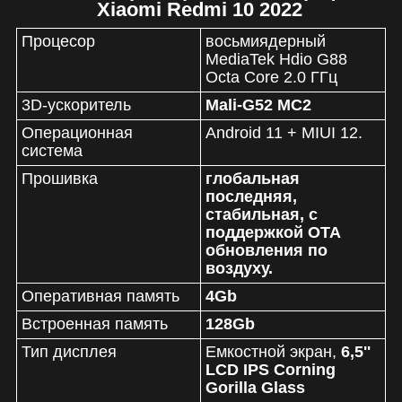
Xiaomi Redmi 10 2022
Процесор
восьмиядерный
MediaTek Hdio G88
Octa Core 2.0 ГГц
3D-ускоритель
Mali-G52 MC2
Операционная
Android 11 + MIUI 12.
система
Прошивка
глобальная
последняя,
стабильная, с
поддержкой ОТА
обновления по
воздуху.
Оперативная память
4Gb
Встроенная память
128Gb
Тип дисплея
Емкостной экран,
6,5''
LCD IPS Corning
Gorilla Glass