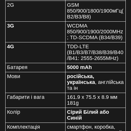
2G
GSM
850/900/1800/1900мГц(
B2/B3/B8)
3G
WCDMA
850/900/1900/2000MHz
; TD-SCDMA (B34/B39)
4G
TDD-LTE
(B1/B3/B7/B38/B39/B40
/B41: 2555-2655MHz)
Батарея
5000 mAh
Мови
російська,
українська
, англійська
та ін
Габарити і вага
161.9 x 75.5 x 8.9 мм
181g
Колір
Сірий Білий або
Синій
Комплектація
смартфон, коробка,