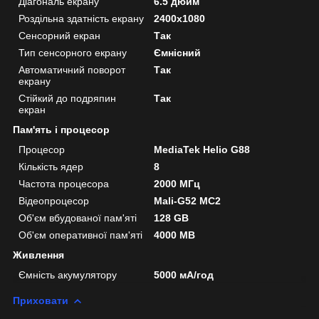
Діагональ екрану
6.5 дюйм
Роздільна здатність екрану
2400x1080
Сенсорний екран
Так
Тип сенсорного екрану
Ємнісний
Автоматичний поворот
Так
екрану
Стійкий до подряпин
Так
екран
Пам'ять і процесор
Процесор
MediaTek Helio G88
Кількість ядер
8
Частота процесора
2000 МГц
Відеопроцесор
Mali-G52 MC2
Об'єм вбудованої пам'яті
128 GB
Об'єм оперативної пам'яті
4000 MB
Живлення
Ємність акумулятору
5000 мА/год
Приховати