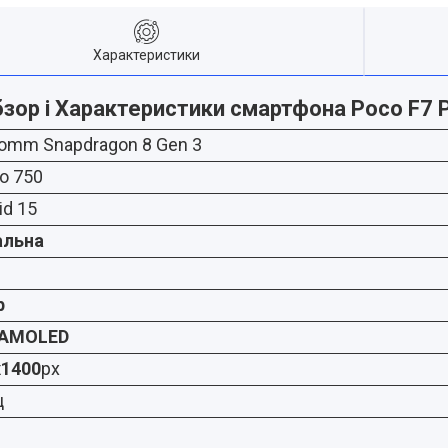
Характеристики
зор і Характеристики смартфона Poco F7 
omm Snapdragon 8 Gen 3
o 750
id 15
альна
b
" AMOLED
x1400
px
ц