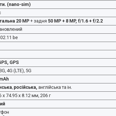
ти. (nano-sim)
є
тальна 20 MP
+ задня
50 MP
+ 8 MP, f/1.6 + f/2.2
тановлений
802.11 be
GPS, GPS
3G, 4G (LTE), 5G
 mAh
нська
,
російська,
англійська та ін.
 x 74.95 x 8.12 мм, 206 г
ний
тфон