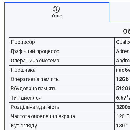
Опис
Oб
Процесор
Qualc
Графічний процесор
Adren
Операційна система
Andro
Прошивка
глоб
Оперативна пам'ять
12Gb
Вбудована пам'ять
512G
Тип дисплея
6.67
Роздільна здатність
3200
Частота оновлення екрана
120 Г
Кут огляду
180 °