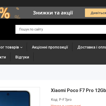
ог товарів
Акціонні пропозиції
Доставка і опл
кти
Відгуки
Xiaomi Poco F7 Pro 12Gb/
Код:
P-F7pro