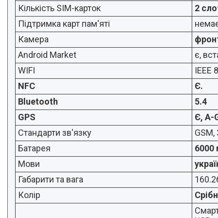
Кількість SIM-карток
2 сло
Підтримка карт пам'яті
нема
Камера
фрон
Android Market
є, вс
WIFI
IEEE 
NFC
Є.
Bluetooth
5.4
GPS
Є, A-
Стандарти зв'язку
GSM, 
Батарея
6000
Мови
украї
Габарити та вага
160.26
Колір
Сріб
Смар