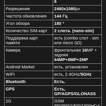
6
Разрешение
2460x1080
px
Частота обновления
144 Гц
Угол обзора
180 °
Количество SIM-карт
2 слота. (nano-sim)
Поддержка карт
есть (combo слот - sim
памяти
или micro SD)
Камера
фронтальная
16
MP +
задняя
64MP+8MP+2MP
Android Market
есть, установлен
WIFI
есть, 2.4GHz/
5GHz
Bluetooth
Есть.
GPS
Есть,
GP/AGPS/GLONASS
2G
GSM
850/900/1800/1900мГц(