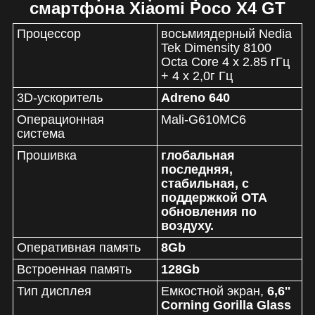
смартфона Xiaomi Poco X4 GT
Процессор
восьмиядерный
Nedia
Tek Dimensity 8100
Octa Core 4 x 2.85 гГц
+ 4 х 2,0г Гц
3D-ускоритель
Adreno 640
Операционная
Mali-G610MC6
система
Прошивка
глобальная
последняя,
стабильная, с
поддержкой ОТА
обновления по
воздуху.
Оперативная память
8Gb
Встроенная память
128Gb
Тип дисплея
Емкостной экран,
6,6''
Corning Gorilla Glass