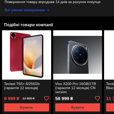
Повернення товару впродовж 14 днів за рахунок покупця
Всі умови повернення
Подібні товари компанії
Teclast T65+ 8/256Gb
Vivo X200 Pro 16GB/1TB
Tecl
(гарантія 12 місяців)
(гарантія 12 місяців) CN
Blue
version
8 999
58 999
11 
₴
₴
12 300 ₴
Купити
Купити