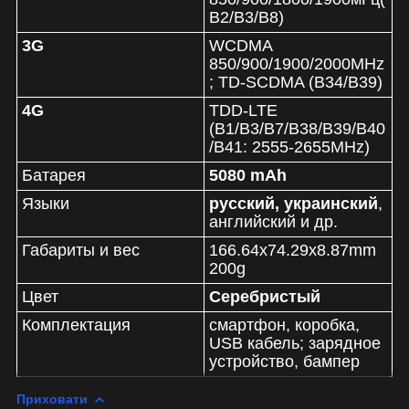
B2/B3/B8)
3G
WCDMA
850/900/1900/2000MHz
; TD-SCDMA (B34/B39)
4G
TDD-LTE
(B1/B3/B7/B38/B39/B40
/B41: 2555-2655MHz)
Батарея
5080 mAh
Языки
русский, украинский
,
английский и др.
Габариты и вес
166.64x74.29x8.87mm
200g
Цвет
Серебристый
Комплектация
смартфон, коробка,
USB кабель; зарядное
устройство, бампер
Приховати