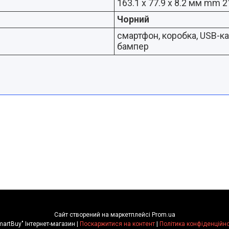
163.1 x 77.9 x 8.2 мм mm 2
Чорний
смартфон, коробка, USB-к
бампер
Сайт створений на маркетплейсі
Prom.ua
"SmartBuy" Інтернет-магазин |
Поскаржитися на контент
|
Політика конфіденційно