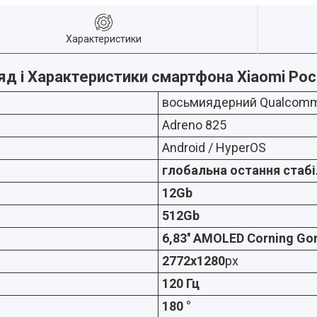
Характеристики
яд і Характеристики смартфона Xiaomi Poc
восьмиядерний Qualcomm S
Adreno 825
Android / HyperOS
глобальна остання стаб
12Gb
512Gb
6,83'' AMOLED Corning Gori
2772x1280
px
120 Гц
180 °