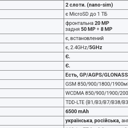
2 слоти. (nano-sim)
є MicroSD до 1 ТБ
фронтальна
20 MP
задня
50 MP
+
8 MP
є, встановлений
є, 2.4GHz/
5GHz
Є.
Є.
Есть, GP/AGPS/GLONASS
GSM 850/900/1800/1900мГ
WCDMA 850/900/1900/200
TDD-LTE (B1/B3/B7/B38/B
6500 mAh
українська
,
російська,
анг