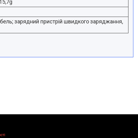
15,7g
абель; зарядний пристрій
швидкого заряджання,
сті