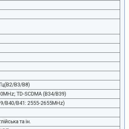
ц(B2/B3/B8)
0MHz; TD-SCDMA (B34/B39)
39/B40/B41: 2555-2655MHz)
лійська та ін.