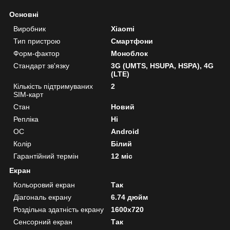
Основні
Виробник
Xiaomi
Тип пристрою
Смартфони
Форм-фактор
Моноблок
Стандарт зв'язку
3G (UMTS, HSUPA, HSPA), 4G
(LTE)
Кількість підтримуваних
2
SIM-карт
Стан
Новий
Репліка
Ні
ОС
Android
Колір
Білий
Гарантійний термін
12 міс
Екран
Кольоровий екран
Так
Діагональ екрану
6.74 дюйм
Роздільна здатність екрану
1600x720
Сенсорний екран
Так