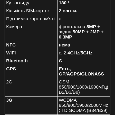
Кут огляду
180 °
Кількість SIM-карток
2 слоти.
Підтримка карт пам'яті
є
Камера
фронтальна
8
MP
+
задня
50MP + 2MP +
0.3
MP
NFC
нема
WIFI
є, 2.4GHz/
5GHz
Bluetooth
Є
GPS
Есть,
GP/AGPS/GLONASS
2G
GSM
850/900/1800/1900мГц(
B2/B3/B8)
3G
WCDMA
850/900/1900/2000MHz
; TD-SCDMA (B34/B39)