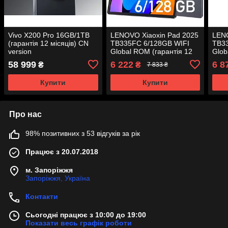
Vivo X200 Pro 16GB/1TB
LENOVO Xiaoxin Pad 2025
LENO
(гарантія 12 місяців) CN
TB335FC 6/128GB WIFI
TB3
version
Global ROM (гарантія 12
Glob
місяців)
міся
58 999
6 222
6 8
₴
₴
7 833 ₴
Купити
Купити
Про нас
98% позитивних з 53 відгуків за рік
Працює з 20.07.2018
м. Запоріжжя
Запоріжжя, Україна
Контакти
Сьогодні працює з 10:00 до 19:00
Показати весь графік роботи