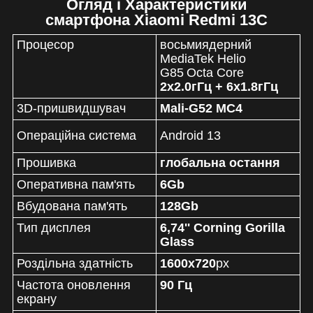
Огляд і Характеристики
смартфона Xiaomi Redmi 13С
Процесор
восьмиядерний
MediaTek Helio
G85
Octa Core
2x2.0гГц + 6x1.8гГц
3D-пришвидшувач
Mali-G52 MC4
Операційна система
Android 13
Прошивка
глобальна остання
Оперативна пам'ять
6Gb
Вбудована пам'ять
128Gb
Тип дисплея
6,74'' Corning Gorilla
Glass
Роздільна здатність
1600x720
px
Частота оновлення
90 Гц
екрану