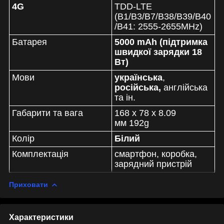
4G
TDD-LTE
(B1/B3/B7/B38/B39/B40
/B41: 2555-2655MHz)
Батарея
5000 mAh (підтримка
швидкої зарядки 18
Вт)
Мови
українська
,
російська,
англійська
та ін.
Габарити та вага
168 x 78 x 8.09
мм
192
g
Колір
Білий
Комплектація
смартфон, коробка,
зарядний пристрій
Приховати
Характеристики