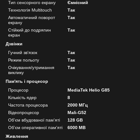
Тип сенсорного екрану
Ємнісний
Технологія Multitouch
Так
Автоматичний поворот
Так
екрану
Стійкий до подряпин
Так
екран
Дзвінки
Гучний зв'язок
Так
Режим польоту
Так
Очікування/утримання
Так
виклику
Пам'ять і процесор
Процесор
MediaTek Helio G85
Кількість ядер
8
Частота процесора
2000 МГц
Відеопроцесор
Mali-G52
Об'єм вбудованої пам'яті
128 GB
Об'єм оперативної пам'яті
6000 MB
Живлення