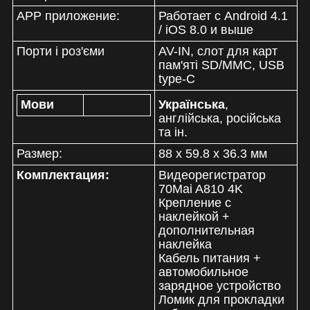
APP приложение:
Работает с Android 4.1
/ iOS 8.0 и выше
Порти і роз'єми
AV-IN, слот для карт
пам'яті SD/MMC, USB
type-C
Мови
Українська
,
англійська, російська
та ін.
Размер:
88 х 59.8 х 36.3 мм
Комплектация:
Видеорегистратор
70Mai A810 4K
Крепление с
наклейкой +
дополнительная
наклейка
Кабель питания +
автомобильное
зарядное устройство
Ломик для прокладки