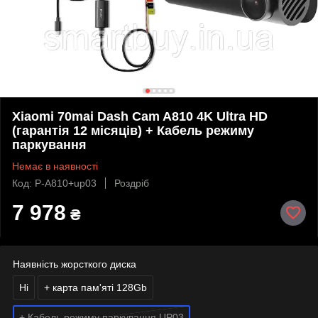
Xiaomi 70mai Dash Cam A810 4K Ultra HD
(гарантія 12 місяців) + Кабель режиму
паркування
Немає в наявності
Код: P-A810+up03
Роздріб
7 978
₴
Наявність жорсткого диска
Ні
+ карта пам'яті 128Gb
+ Кабель режиму паркування UP03