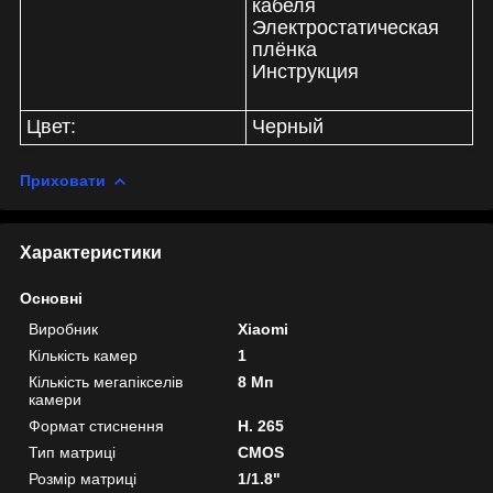
кабеля
Электростатическая
плёнка
Инструкция
Цвет:
Черный
Приховати
Характеристики
Основні
Виробник
Xiaomi
Кількість камер
1
Кількість мегапікселів
8 Мп
камери
Формат стиснення
H. 265
Тип матриці
CMOS
Розмір матриці
1/1.8"