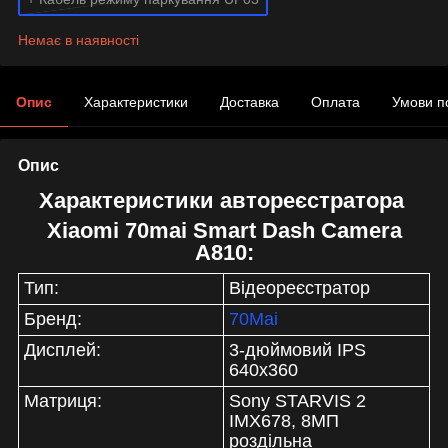
Немає в наявності
Опис
Характеристики
Доставка
Оплата
Умови п
Опис
Характеристики автореєстратора
Xiaomi 70mai Smart Dash Camera
A810:
Тип:
Відеореєстратор
Бренд:
70Mai
Дисплей:
3-дюймовий IPS
640х360
Матриця:
Sony STARVIS 2
IMX678, 8МП
роздільна