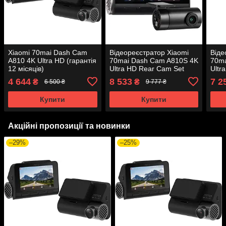
Xiaomi 70mai Dash Cam
Відеореєстратор Xiaomi
Віде
A810 4K Ultra HD (гарантія
70mai Dash Cam A810S 4K
70ma
12 місяців)
Ultra HD Rear Cam Set
Ultr
(гарантія 12 місяців)
(гар
4 644
8 533
7 2
₴
₴
6 500 ₴
9 777 ₴
Купити
Купити
Акційні пропозиції та новинки
–29%
–25%