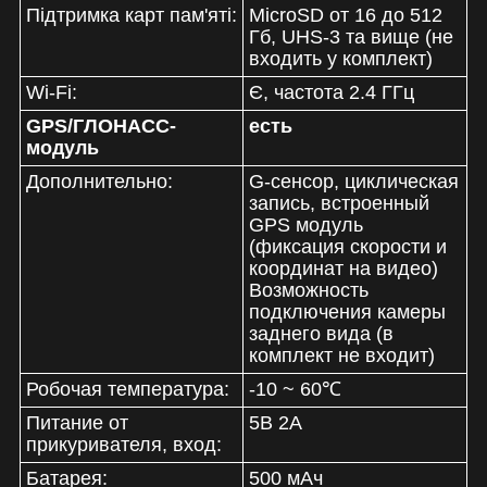
Підтримка карт пам'яті:
MicroSD от 16 до 512
Гб, UHS-3 та вище (не
входить у комплект)
Wi-Fi:
Є, частота 2.4 ГГц
GPS/ГЛОНАСС-
есть
модуль
Дополнительно:
G-сенсор, циклическая
запись, встроенный
GPS модуль
(фиксация скорости и
координат на видео)
Возможность
подключения камеры
заднего вида (в
комплект не входит)
Робочая температура:
-10 ~ 60℃
Питание от
5В 2A
прикуривателя, вход:
Батарея:
500 мАч