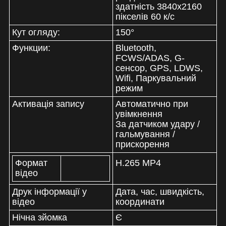
здатність 3840х2160
пікселів
60 к/c
Кут огляду:
150°
Функции:
Bluetooth,
FCWS/ADAS, G-
сенсор, GPS, LDWS,
Wifi, Паркувальний
режим
Активація запису
Автоматично при
увімкнення
За датчиком удару /
гальмування /
прискорення
Формат
H.265 MP4
відео
Друк інформації у
Дата, час, швидкість,
відео
координати
Нічна зйомка
Є