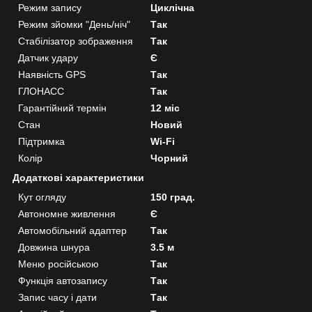
Режим запису
Циклічна
Режим зйомки "День/ніч"
Так
Стабілізатор зображення
Так
Датчик удару
Є
Наявність GPS
Так
ГЛОНАСС
Так
Гарантійний термін
12 міс
Стан
Новий
Підтримка
Wi-Fi
Колір
Чорний
Додаткові характеристики
Кут огляду
150 град.
Автономне живлення
Є
Автомобільний адаптер
Так
Довжина шнура
3.5 м
Меню російською
Так
Функція автозапису
Так
Запис часу і дати
Так