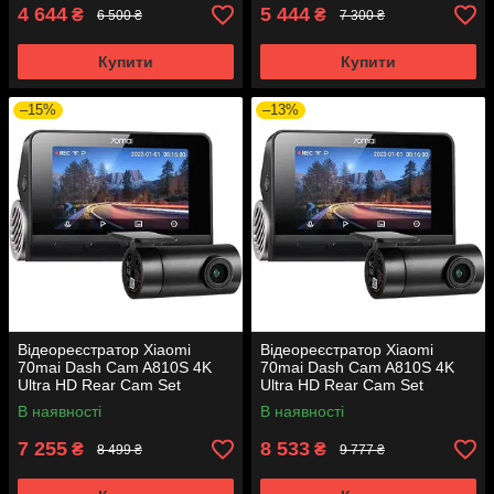
4 644
5 444
₴
₴
6 500 ₴
7 300 ₴
Купити
Купити
–15%
–13%
Відеореєстратор Xiaomi
Відеореєстратор Xiaomi
70mai Dash Cam A810S 4K
70mai Dash Cam A810S 4K
Ultra HD Rear Cam Set
Ultra HD Rear Cam Set
(гарантія 12 місяців)
(гарантія 12 місяців)
В наявності
В наявності
7 255
8 533
₴
₴
8 499 ₴
9 777 ₴