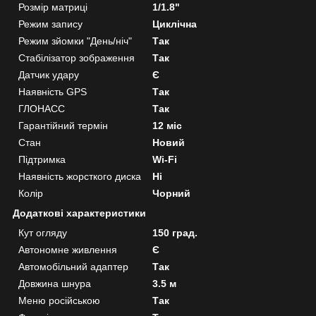
Розмір матриці
1/1.8"
Режим запису
Циклічна
Режим зйомки "День/ніч"
Так
Стабілізатор зображення
Так
Датчик удару
Є
Наявність GPS
Так
ГЛОНАСС
Так
Гарантійний термін
12 міс
Стан
Новий
Підтримка
Wi-Fi
Наявність жорсткого диска
Ні
Колір
Чорний
Додаткові характеристики
Кут огляду
150 град.
Автономне живлення
Є
Автомобільний адаптер
Так
Довжина шнура
3.5 м
Меню російською
Так