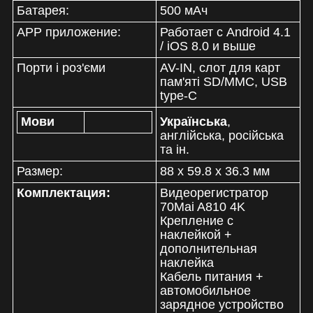
Батарея:
500 мАч
APP приложение:
Работает с Android 4.1
/ iOS 8.0 и выше
Порти і роз'єми
AV-IN, слот для карт
пам'яті SD/MMC, USB
type-C
Мови
Українська
,
англійська, російська
та ін.
Размер:
88 х 59.8 х 36.3 мм
Комплектация:
Видеорегистратор
70Mai A810 4K
Крепление с
наклейкой +
дополнительная
наклейка
Кабель питания +
автомобильное
зарядное устройство