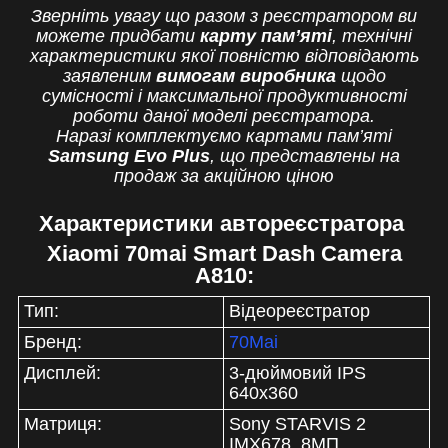
Зверніть увагу що разом з реєстратором ви
можете придбати
карту пам’яті
, технічні
характеристики якої повністю відповідають
заявленим
вимогам виробника
щодо
сумісності і максимальної продуктивності
роботи даної моделі реєстратора.
Наразі комплектуємо картами пам’яті
Samsung Evo Plus
, що представлены на
продаж за акційною ціною
Характеристики автореєстратора
Xiaomi 70mai Smart Dash Camera
A810:
Тип:
Відеореєстратор
Бренд:
70Mai
Дисплей:
3-дюймовий IPS
640х360
Матриця:
Sony STARVIS 2
IMX678, 8МП