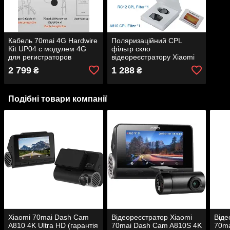
Кабель 70mai 4G Hardwire
Поляризаційний CPL
Kit UP04 с модулем 4G
фільтр скло
для регистраторов
відеореєстратору Xiaomi
X200/X800/A810/A510
70mai Dash Cam 4K A810
2 799
1 288
₴
₴
та задньої камери RC12
Подібні товари компанії
Xiaomi 70mai Dash Cam
Відеореєстратор Xiaomi
Віде
A810 4K Ultra HD (гарантія
70mai Dash Cam A810S 4K
70ma