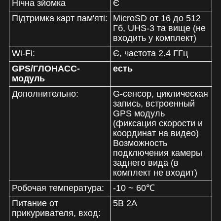
Нічна зйомка
Є
Підтримка карт пам'яті:
MicroSD от 16 до 512
Гб, UHS-3 та вище (не
входить у комплект)
Wi-Fi:
Є, частота 2.4 ГГц
GPS/ГЛОНАСС-
есть
модуль
Дополнительно:
G-сенсор, циклическая
запись, встроенный
GPS модуль
(фиксация скорости и
координат на видео)
Возможность
подключения камеры
заднего вида (в
комплект не входит)
Робочая температура:
-10 ~ 60℃
Питание от
5В 2A
прикуривателя, вход: