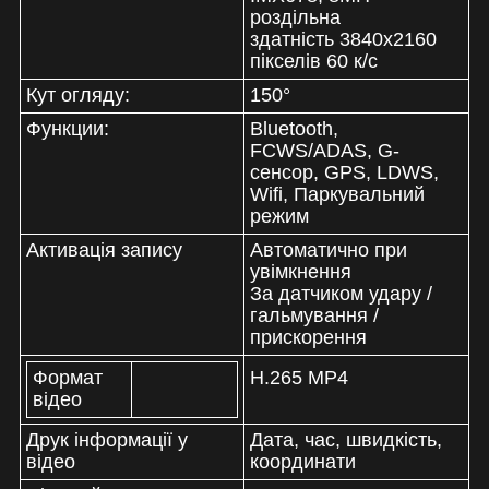
роздільна
здатність 3840х2160
пікселів
60 к/c
Кут огляду:
150°
Функции:
Bluetooth,
FCWS/ADAS, G-
сенсор, GPS, LDWS,
Wifi, Паркувальний
режим
Активація запису
Автоматично при
увімкнення
За датчиком удару /
гальмування /
прискорення
Формат
H.265 MP4
відео
Друк інформації у
Дата, час, швидкість,
відео
координати