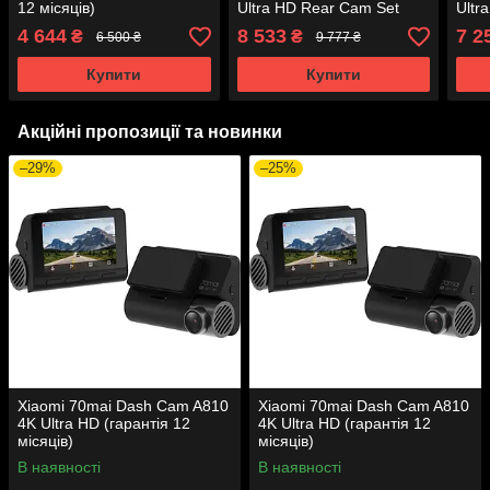
12 місяців)
Ultra HD Rear Cam Set
Ultr
(гарантія 12 місяців)
(гар
4 644
8 533
7 2
₴
₴
6 500 ₴
9 777 ₴
Купити
Купити
Акційні пропозиції та новинки
–29%
–25%
Xiaomi 70mai Dash Cam A810
Xiaomi 70mai Dash Cam A810
4K Ultra HD (гарантія 12
4K Ultra HD (гарантія 12
місяців)
місяців)
В наявності
В наявності