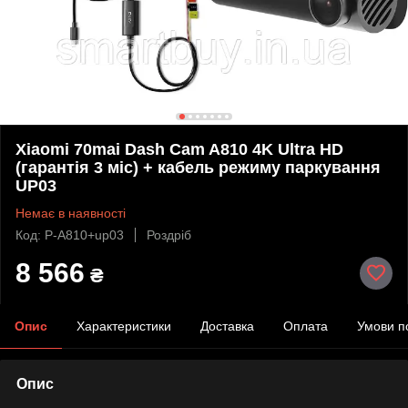
Xiaomi 70mai Dash Cam A810 4K Ultra HD
(гарантія 3 міс) + кабель режиму паркування
UP03
Немає в наявності
Код: P-A810+up03
Роздріб
8 566
₴
Опис
Характеристики
Доставка
Оплата
Умови п
Опис