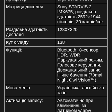
Матриця дисплея
Sony STARVIS 2
IMX675, роздільна
здатність 2592×1944
пікселів, 30 кадрів/сек
Роздільна здатність
1280×320
дисплея
Кут огляду
138°
Функції:
Bluetooth, G-сенсор,
HDR, WDR,
Паркувальний режим,
Голосове керування,
Двоканальний запис,
Нічне бачення (70mai
Night Owl Vision™)
Мова меню
Українська, англійська
та ін
Активація запису:
Автоматично при
ввімкненні, за
датчиком удару/