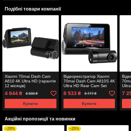
Подібні товари компанії
Xiaomi 70mai Dash Cam
Відеореєстратор Xiaomi
Віде
A810 4K Ultra HD (гарантія
70mai Dash Cam A810S 4K
70ma
12 місяців)
Ultra HD Rear Cam Set
Ultr
(гарантія 12 місяців)
(гар
4 644
8 533
7 2
₴
₴
6 500 ₴
9 777 ₴
Купити
Купити
Акційні пропозиції та новинки
–29%
–25%