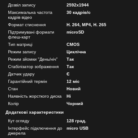
Дозвіл запису
2592x1944
Максимальна частота
30 кадрів/с
кадрів відео
Формат стиснення
H. 264, MP4, H. 265
Підтримувані формати
microSD
флеш-карт
Тип матриці
CMOS
Режим запису
Циклічна
Режим зйомки "День/ніч"
Так
Стабілізатор зображення
Так
Датчик удару
Є
Гарантійний термін
12 міс
Стан
Новий
Наявність жорсткого диска
Ні
Колір
Чорний
Додаткові характеристики
Кут огляду
128 град.
Інтерфейс підключення до
micro USB
джерела