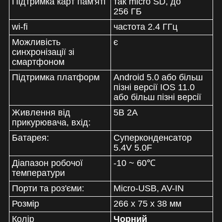
Підтримка карт пам'яті
так micro SD, до
256 ГБ
wi-fi
частота 2.4 ГГц
Можливість
є
синхронізації зі
смартфоном
Підтримка платформ
Android 5.0 або більш
пізні версії IOS 11.0
або більш пізні версії
Живлення від
5В 2A
прикурювача, вхід:
Батарея:
Суперконденсатор
5.4V 5.0F
Діапазон робочої
-10 ~ 60℃
температури
Порти та роз'єми:
Micro-USB, AV-IN
Розмір
266 x 75 x 38 мм
Колір
Чорний