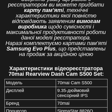
реєстратором ви можете придбати
карту пам’яті
, технічні
характеристики якої повністю
відповідають заявленим
вимогам
виробника
щодо сумісності і
максимальної продуктивності роботи
даної моделі реєстратора.
Наразі комплектуємо картами пам’яті
Samsung Evo Plus
, що представлены
на продаж за акційною ціною
Характеристики відеореєстратора
70mai Rearview Dash Cam S500 Set:
Модель
70mai Cam S500
Дисплей
9.35-дюймовий
сенсорний IPS
Бренд
70mai
Процесор
SigmaStar 8826Q