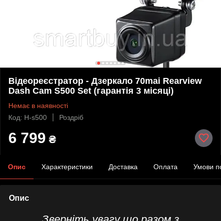
Відеореєстратор - Дзеркало 70mai Rearview
Dash Cam S500 Set (гарантія 3 місяці)
Немає в наявності
Код: H-s500
Роздріб
6 799
₴
Опис
Характеристики
Доставка
Оплата
Умови п
Опис
Зверніть увагу що разом з