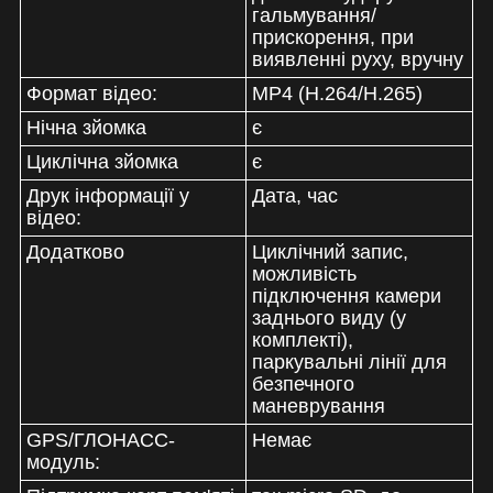
гальмування/
прискорення, при
виявленні руху, вручну
Формат відео:
MP4 (H.264/H.265)
Нічна зйомка
є
Циклічна зйомка
є
Друк інформації у
Дата, час
відео:
Додатково
Циклічний запис,
можливість
підключення камери
заднього виду (у
комплекті),
паркувальні лінії для
безпечного
маневрування
GPS/ГЛОНАСС-
Немає
модуль: